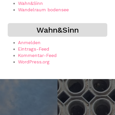
Wahn&Sinn
Wandelraum bodensee
Wahn&Sinn
Anmelden
Eintrags-Feed
Kommentar-Feed
WordPress.org