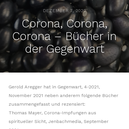
DEZEMBER 7, 2020
Corona, Corona,
Corona – Bücher in
der Gegenwart
Gerold Aregger hat in Gegenwart, 4-2021,
November 2021 neben anderem folgende Bücher
zusammengefasst und rezensiert:
Thomas Mayer, Corona-Impfungen aus
spiritueller Sicht, Jenbachmedia, September