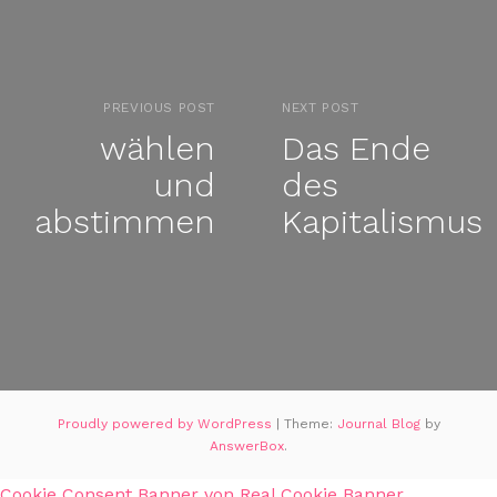
PREVIOUS POST
NEXT POST
wählen
Das Ende
und
des
abstimmen
Kapitalismus
Proudly powered by WordPress
|
Theme:
Journal Blog
by
AnswerBox
.
Cookie Consent Banner von Real Cookie Banner