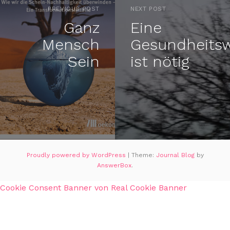
PREVIOUS POST
NEXT POST
Ganz
Eine
Mensch
Gesundheits
Sein
ist nötig
Proudly powered by WordPress
|
Theme:
Journal Blog
by
AnswerBox
.
Cookie Consent Banner von Real Cookie Banner