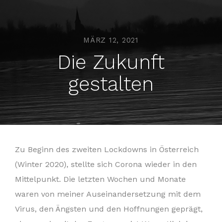
MÄRZ 12, 2021
Die Zukunft
gestalten
Zu Beginn des zweiten Lockdowns in Österreich
(Winter 2020), stellte sich Corona wieder in den
Mittelpunkt. Die letzten Wochen und Monate
waren von meiner Auseinandersetzung mit dem
Virus, den Ängsten und den Hoffnungen geprägt,