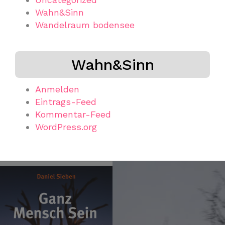
Wahn&Sinn
Wandelraum bodensee
Wahn&Sinn
Anmelden
Eintrags-Feed
Kommentar-Feed
WordPress.org